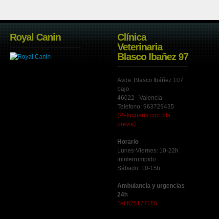
Royal Canin
Clínica
Veterinaria
Blasco Ibañez 97
Avda. Blasco Ibáñez 107
bajo
46022 - Valencia
Teléfono: 963729435
(Peluquería con cita
previa)
Horario
Lunes-Viernes: 10-22h
ininterrumpido
Sábado: 10-15h
Ambulancia y urgencias
24h
Tel 625177155