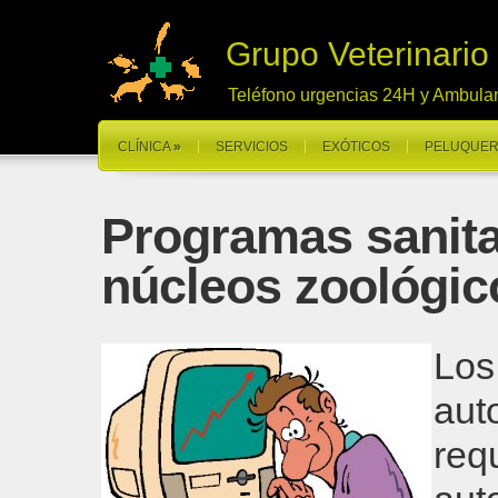
Grupo Veterinario
Teléfono urgencias 24H y Ambula
CLÍNICA
»
SERVICIOS
EXÓTICOS
PELUQUER
Programas sanitar
núcleos zoológic
Los
aut
req