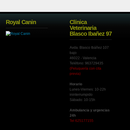
Royal Canin
Clínica
Veterinaria
Blasco Ibañez 97
Avda. Blasco Ibáñez 107
bajo
46022 - Valencia
Teléfono: 963729435
(Peluquería con cita
previa)
Horario
Lunes-Viernes: 10-22h
ininterrumpido
Sábado: 10-15h
Ambulancia y urgencias
24h
Tel 625177155