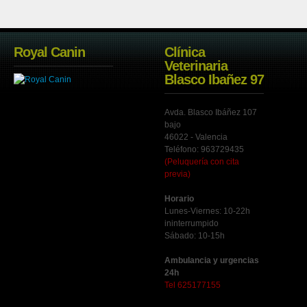
Royal Canin
Clínica
Veterinaria
Blasco Ibañez 97
Avda. Blasco Ibáñez 107
bajo
46022 - Valencia
Teléfono: 963729435
(Peluquería con cita
previa)
Horario
Lunes-Viernes: 10-22h
ininterrumpido
Sábado: 10-15h
Ambulancia y urgencias
24h
Tel 625177155