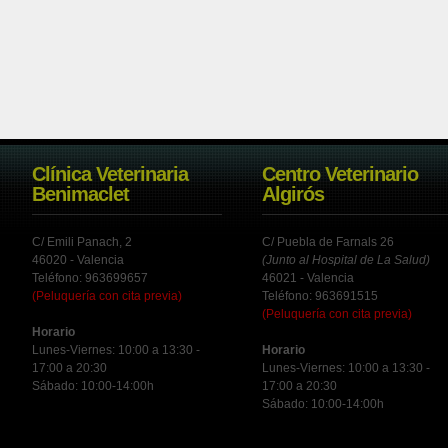
Clínica Veterinaria
Centro Veterinario
Benimaclet
Algirós
C/ Emili Panach, 2
C/ Puebla de Farnals 26
46020 - Valencia
(Junto al Hospital de La Salud)
Teléfono: 963699657
46021 - Valencia
(Peluquería con cita previa)
Teléfono: 963691515
(Peluquería con cita previa)
Horario
Lunes-Viernes: 10:00 a 13:30 -
Horario
17:00 a 20:30
Lunes-Viernes: 10:00 a 13:30 -
Sábado: 10:00-14:00h
17:00 a 20:30
Sábado: 10:00-14:00h