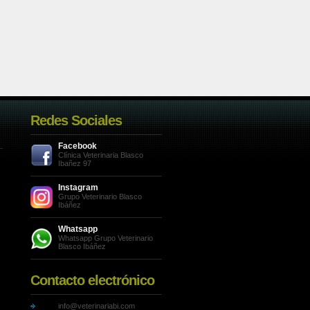
Redes Sociales
Facebook
Clínica Veterinaria Blasco
Ibañez 97
Instagram
Grupo Veterinario Blasco
Ibáñez
Whatsapp
Whatsapp Grupo Veterinario
Blasco Ibáñez
Contacto electrónico
info@veterinariabi.com