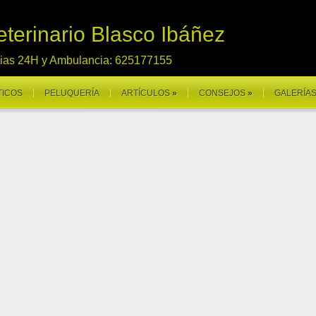
terinario Blasco Ibáñez
cias 24H y Ambulancia: 625177155
TICOS
PELUQUERÍA
ARTÍCULOS
»
CONSEJOS
»
GALERÍA