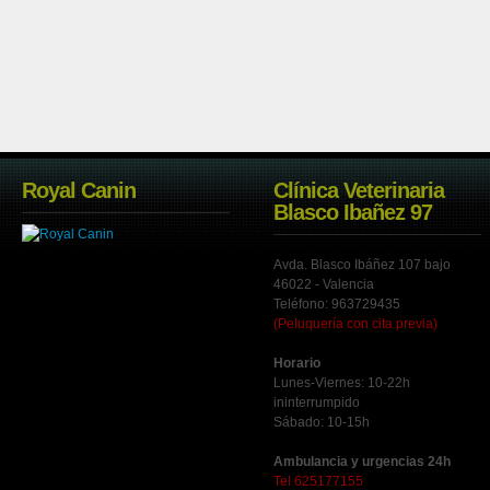
Royal Canin
Clínica Veterinaria
Blasco Ibañez 97
Avda. Blasco Ibáñez 107 bajo
46022 - Valencia
Teléfono: 963729435
(Peluquería con cita previa)
Horario
Lunes-Viernes: 10-22h
ininterrumpido
Sábado: 10-15h
Ambulancia y urgencias 24h
Tel 625177155