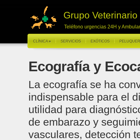
Grupo Veterinario
Teléfono urgencias 24H y Ambula
CLÍNICA
»
SERVICIOS
EXÓTICOS
PELUQUER
Ecografía y Ecoc
La ecografía se ha con
indispensable para el d
utilidad para diagnósti
de embarazo y seguimie
vasculares, detección t