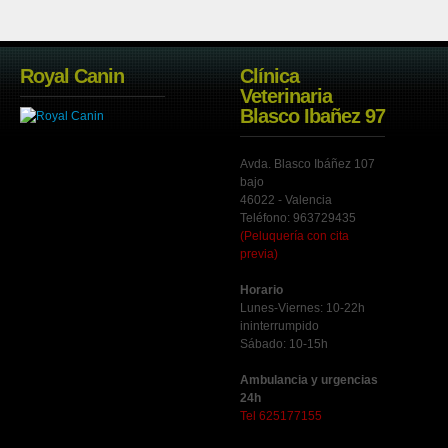
Royal Canin
Clínica
Veterinaria
Blasco Ibañez 97
Avda. Blasco Ibáñez 107
bajo
46022 - Valencia
Teléfono: 963729435
(Peluquería con cita
previa)
Horario
Lunes-Viernes: 10-22h
ininterrumpido
Sábado: 10-15h
Ambulancia y urgencias
24h
Tel 625177155