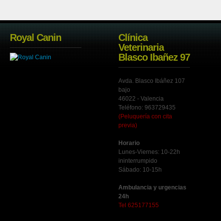
Royal Canin
Clínica
Veterinaria
Blasco Ibañez 97
Avda. Blasco Ibáñez 107
bajo
46022 - Valencia
Teléfono: 963729435
(Peluquería con cita
previa)
Horario
Lunes-Viernes: 10-22h
ininterrumpido
Sábado: 10-15h
Ambulancia y urgencias
24h
Tel 625177155